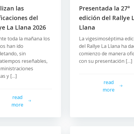
lizan las
Presentada la 27ª
ficaciones del
edición del Rallye 
ye La Llana 2026
Llana
te toda la mañana los
La vigesimoséptima edic
os han ido
del Rallye La Llana ha d
etando, sin
comienzo de manera ofic
atiempos reseñables,
con su presentación […]
dministraciones
cas y […]
read
more
read
more