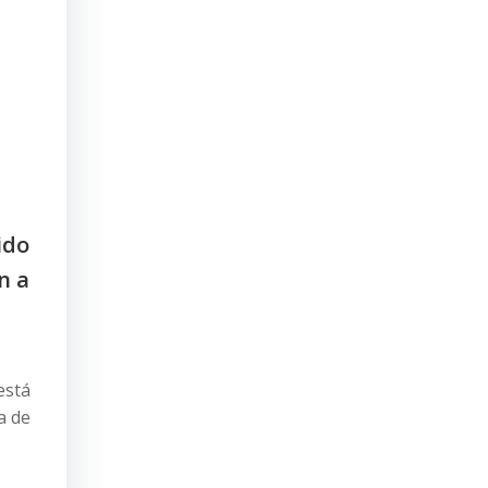
ido
n a
está
a de