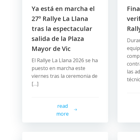
Ya está en marcha el
Fina
27º Rallye La Llana
veri
tras la espectacular
Rall
salida de la Plaza
Duran
Mayor de Vic
equip
compl
El Rallye La Llana 2026 se ha
contr
puesto en marcha este
las a
viernes tras la ceremonia de
técni
[…]
read
more