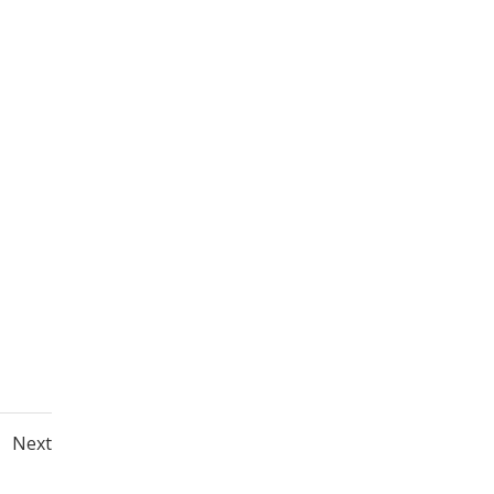
Posts
ge
Next