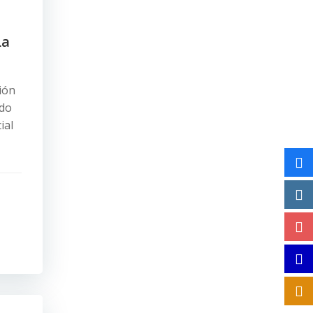
La
ión
ado
ial