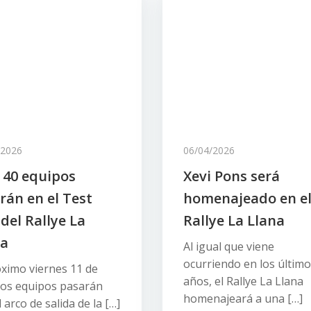
/2026
06/04/2026
 40 equipos
Xevi Pons será
rán en el Test
homenajeado en e
del Rallye La
Rallye La Llana
na
Al igual que viene
ocurriendo en los últim
óximo viernes 11 de
años, el Rallye La Llana
 los equipos pasarán
homenajeará a una […]
l arco de salida de la […]