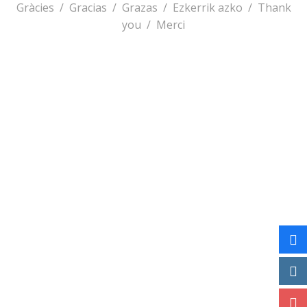
Gràcies / Gracias
/
Grazas
/
Ezkerrik azko
/
Thank
you
/
Merci