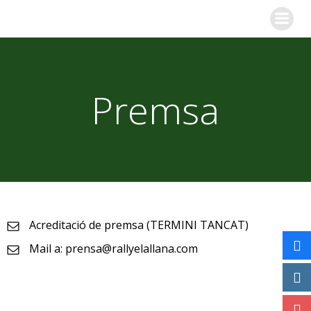
Skip
to
content
Premsa
Acreditació de premsa (TERMINI TANCAT)
Mail a: prensa@rallyelallana.com