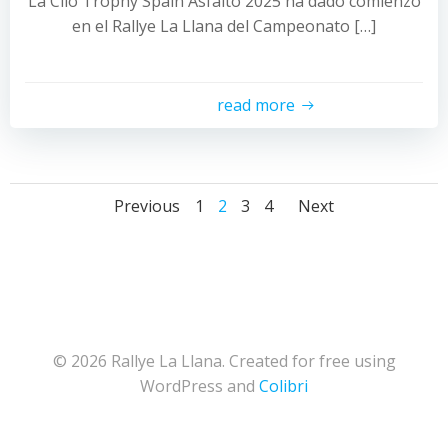
La Clio Trophy Spain Asfalto 2025 ha dado comienzo
en el Rallye La Llana del Campeonato […]
read more
Posts
Posts
Posts
Page
Page
Page
Page
Previous
1
2
3
4
Next
navigation
navigation
navigat
© 2026 Rallye La Llana. Created for free using
WordPress and
Colibri