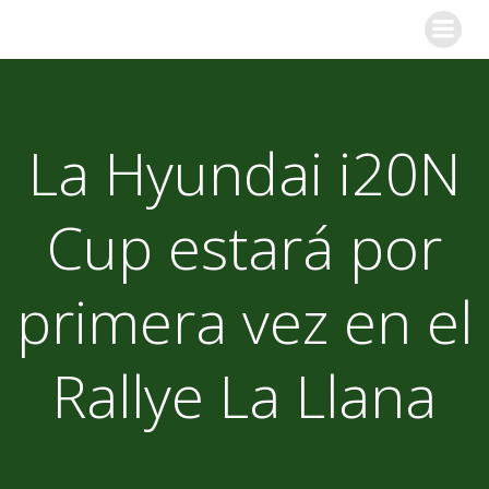
Skip
to
content
La Hyundai i20N
Cup estará por
primera vez en el
Rallye La Llana