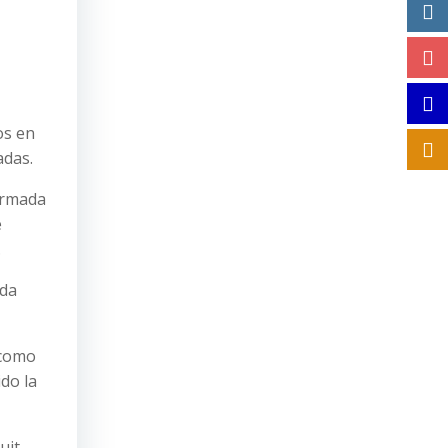
os en
adas.
ormada
e
.
oda
 como
do la
uit