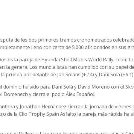
a disputa de los dos primeros tramos cronometrados celebrad
mpletamente lleno con cerca de 5.000 aficionados en sus gr
dos es la pareja de Hyundai Shell Mobis World Rally Team f
n la genera. Los mundialistas han cumplido con su papel d
a prueba por delante de Jan Solans (+2.4) y Dani Solà (+6.1)
l dominio ha sido para Dani Solà y David Moreno con el Sk
vi Domenech y cierra el podio Álex Español.
Santana y Jonathan Hernández cierran la jornada de viernes
ro de la Clio Trophy Spain Asfalto la pareja más rápida ha si
a en el Rallye La Llana con las dos primeras pasadas al Circ