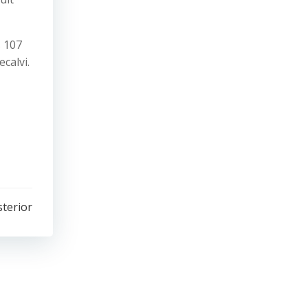
s 107
calvi.
sterior