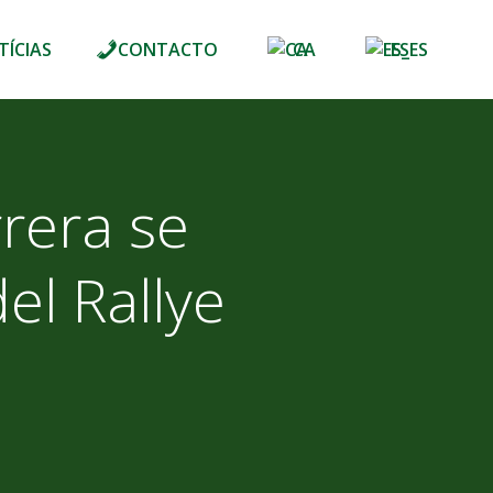
TÍCIAS
CONTACTO
CA
ES
rera se
el Rallye