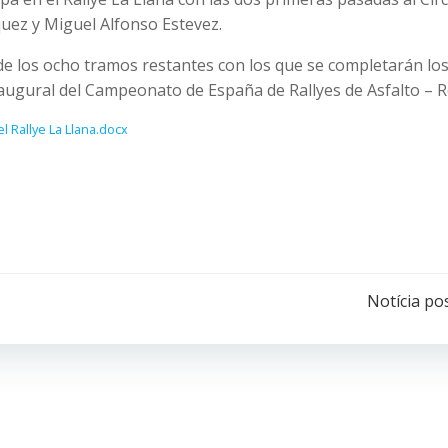
uez y Miguel Alfonso Estevez.
 de los ocho tramos restantes con los que se completarán lo
ugural del Campeonato de España de Rallyes de Asfalto – Re
l Rallye La Llana.docx
Navegación
Notícia po
por
las