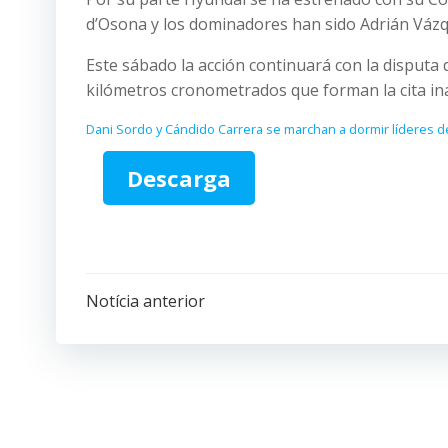
d’Osona y los dominadores han sido Adrián Vázq
Este sábado la acción continuará con la disputa
kilómetros cronometrados que forman la cita ina
Dani Sordo y Cándido Carrera se marchan a dormir líderes de
Descarga
Navegación
Notícia anterior
por
las