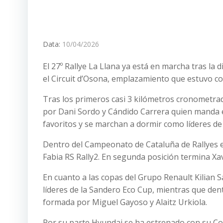
Data:
10/04/2026
El 27º Rallye La Llana ya está en marcha tras l
el Circuit d’Osona, emplazamiento que estuvo co
Tras los primeros casi 3 kilómetros cronometra
por Dani Sordo y Cándido Carrera quien manda e
favoritos y se marchan a dormir como líderes de l
Dentro del Campeonato de Cataluña de Rallyes e
Fabia RS Rally2. En segunda posición termina Xa
En cuanto a las copas del Grupo Renault Kilian 
líderes de la Sandero Eco Cup, mientras que dent
formada por Miguel Gayoso y Alaitz Urkiola.
Por su parte Hyundai se ha estrenado con su Cop