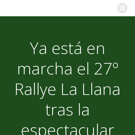
Saltar
al
contenido
Ya está en
marcha el 27º
Rallye La Llana
tras la
espectacular