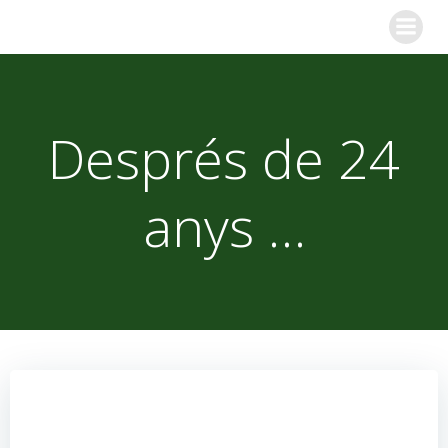
Skip
to
content
Després de 24
anys …