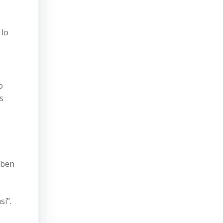
 lo
o
s
eben
sí”.