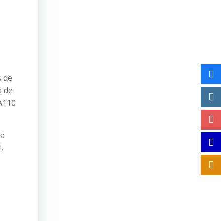
s de
a de
 A110
da
.