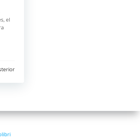
e
s, el
ra
sterior
libri