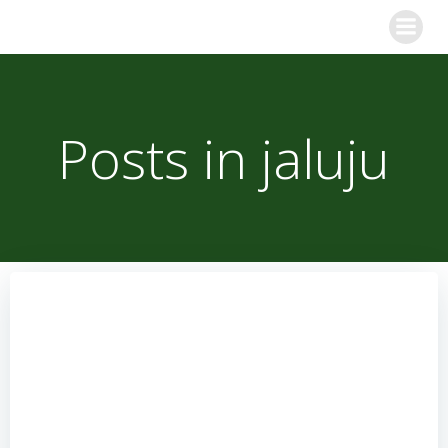
Skip
to
content
Posts in
jaluju