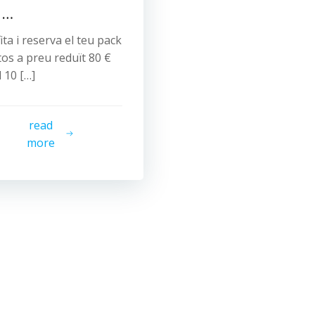
i …
ita i reserva el teu pack
tos a preu reduït 80 €
l 10 […]
read
more