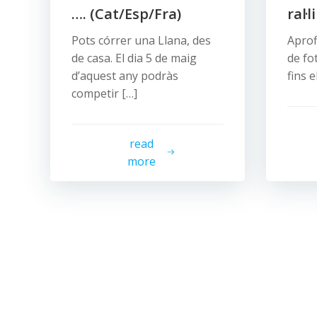
…. (Cat/Esp/Fra)
ral·l
Pots córrer una Llana, des
Aprof
de casa. El dia 5 de maig
de fo
d’aquest any podràs
fins e
competir […]
read
more