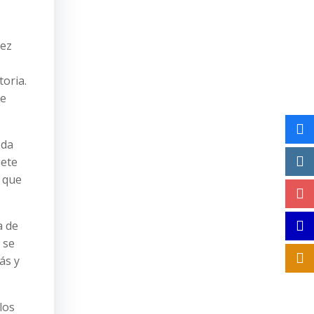
nez
toria.
de
oda
iete
, que
a de
 se
ás y
los