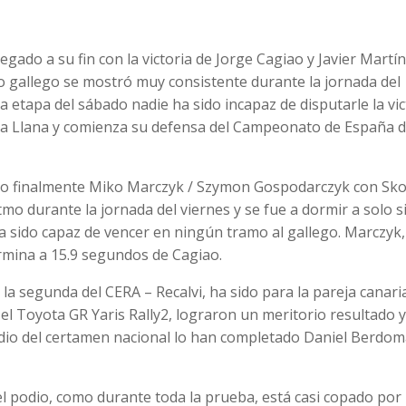
legado a su fin con la victoria de Jorge Cagiao y Javier Martí
to gallego se mostró muy consistente durante la jornada del
a etapa del sábado nadie ha sido incapaz de disputarle la vic
a Llana y comienza su defensa del Campeonato de España 
ado finalmente Miko Marczyk / Szymon Gospodarczyk con Sk
tmo durante la jornada del viernes y se fue a dormir a solo s
a sido capaz de vencer en ningún tramo al gallego. Marczyk
rmina a 15.9 segundos de Cagiao.
y la segunda del CERA – Recalvi, ha sido para la pareja canari
 el Toyota GR Yaris Rally2, lograron un meritorio resultado y
podio del certamen nacional lo han completado Daniel Berdom
 podio, como durante toda la prueba, está casi copado por 