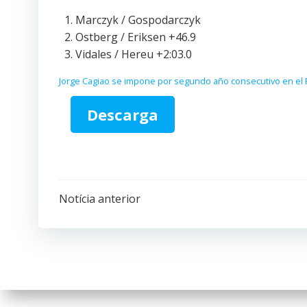
Marczyk / Gospodarczyk
Ostberg / Eriksen +46.9
Vidales / Hereu +2:03.0
Jorge Cagiao se impone por segundo año consecutivo en el Ra
Descarga
Navegación
Notícia anterior
por
las
entradas