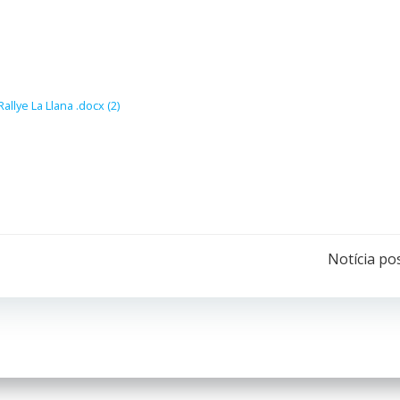
llye La Llana .docx (2)
Navegación
Notícia po
por
las
entradas