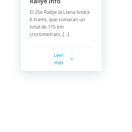
Rallye Info
El 25é Rallye la Llana tindrà
6 trams, que sumaran un
total de 115 km
cronometrats, […]
Leer
más